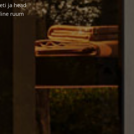
eti ja head
iline ruum