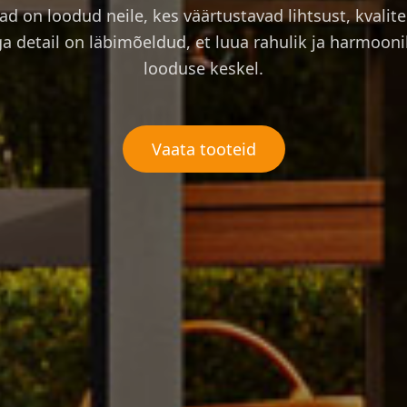
d on loodud neile, kes väärtustavad lihtsust, kvalite
Iga detail on läbimõeldud, et luua rahulik ja harmoon
looduse keskel.
Vaata tooteid